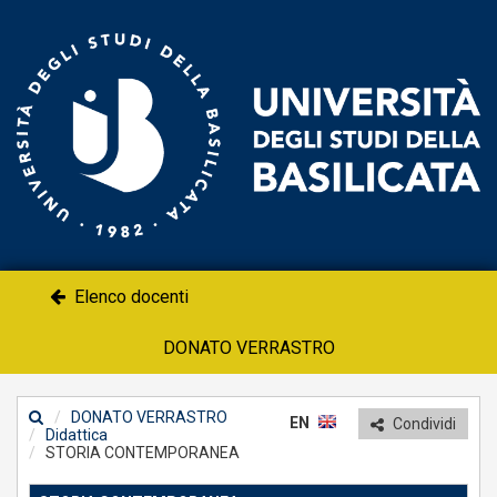
Un
-
Po
do
Elenco docenti
DONATO VERRASTRO
DONATO VERRASTRO
EN
Condividi
Didattica
STORIA CONTEMPORANEA