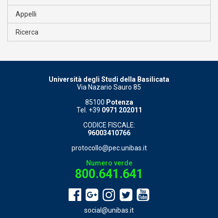
Appelli
Ricerca
Università degli Studi della Basilicata
Via Nazario Sauro 85
85100
Potenza
Tel. +39
0971 202011
CODICE FISCALE:
96003410766
protocollo@pec.unibas.it
Numero verde
800.641.641
social@unibas.it