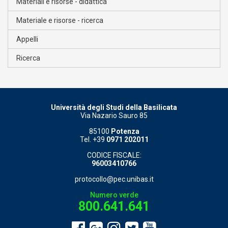
Materiali e risorse - didattica
Materiale e risorse - ricerca
Appelli
Ricerca
Università degli Studi della Basilicata
Via Nazario Sauro 85
85100
Potenza
Tel. +39
0971 202011
CODICE FISCALE:
96003410766
protocollo@pec.unibas.it
Numero verde
800.641.641