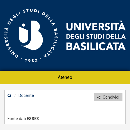
Un
-
Po
do
Ateneo
Docente
Condividi
Fonte dati
ESSE3