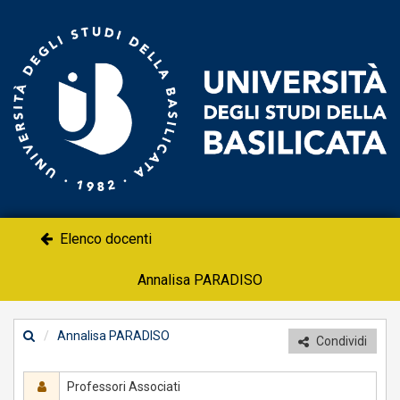
Un
-
Po
do
Elenco docenti
Annalisa PARADISO
Annalisa PARADISO
Condividi
Professori Associati