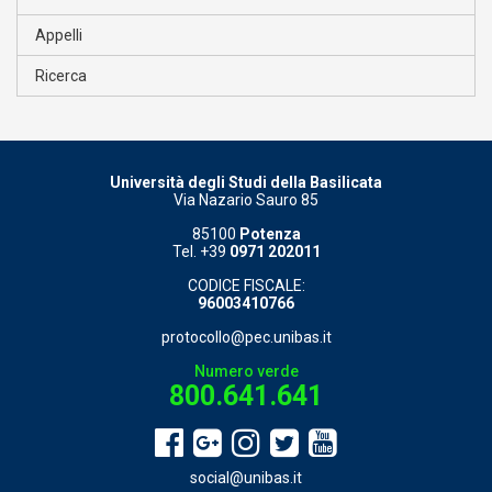
Appelli
Ricerca
Università degli Studi della Basilicata
Via Nazario Sauro 85
85100
Potenza
Tel. +39
0971 202011
CODICE FISCALE:
96003410766
protocollo@pec.unibas.it
Numero verde
800.641.641
social@unibas.it