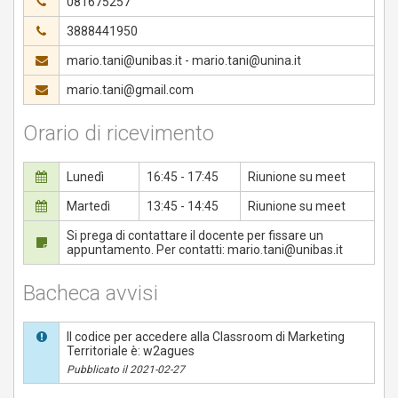
081675257
3888441950
mario.tani@unibas.it - mario.tani@unina.it
mario.tani@gmail.com
Orario di ricevimento
Lunedì
16:45 - 17:45
Riunione su meet
Martedì
13:45 - 14:45
Riunione su meet
Si prega di contattare il docente per fissare un
appuntamento. Per contatti: mario.tani@unibas.it
Bacheca avvisi
Il codice per accedere alla Classroom di Marketing
Territoriale è: w2agues
Pubblicato il 2021-02-27