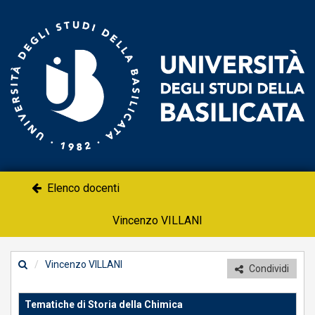
Un
-
Po
do
Elenco docenti
Vincenzo VILLANI
Vincenzo VILLANI
Condividi
Tematiche di Storia della Chimica